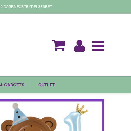
30 DAGES
FORTRYDELSESRET
 & GADGETS
OUTLET