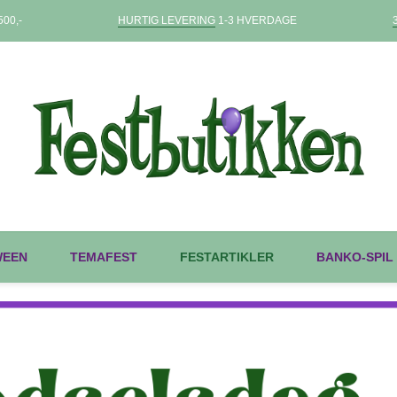
00,-
HURTIG LEVERING
1-3 HVERDAGE
WEEN
TEMAFEST
FESTARTIKLER
BANKO-SPIL