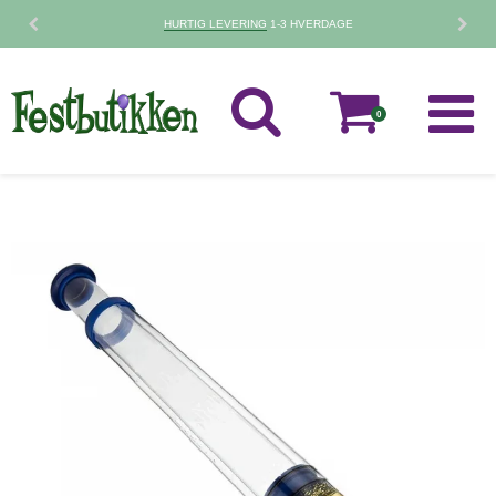
HURTIG LEVERING
1-3 HVERDAGE
0