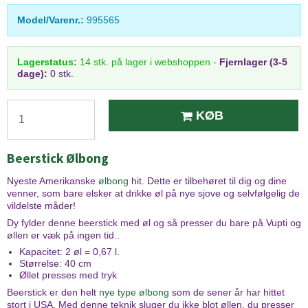
Model/Varenr.:
995565
Lagerstatus:
14
stk.
på lager i webshoppen
-
Fjernlager (3-5
dage):
0 stk.
KØB
Beerstick Ølbong
Nyeste Amerikanske
ølbong
hit. Dette er tilbehøret til dig og dine
venner, som bare elsker at drikke øl på nye sjove og selvfølgelig de
vildelste måder!
Dy fylder denne beerstick med øl og så presser du bare på Vupti og
øllen er væk på ingen tid..
Kapacitet: 2 øl = 0,67 l.
Størrelse: 40 cm
Øllet presses med tryk
Beerstick er den helt
nye type ølbong
som de sener år har hittet
stort i USA. Med denne teknik sluger du ikke blot øllen, du presser