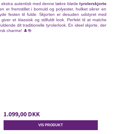
ekstra autentisk med denne
lækre bløde
tyrolerskjorte
en er fremstillet i bomuld og polyester
, hvilket sikrer en
de festen til fulde. Skjorten er desuden udstyret med
iver et klassisk og stilfuldt look. Perfekt til at matche
uldende dit traditionelle tyrolerlook. En ideel skjorte, der
ersk charme! 🎩🍻
1.099,00 DKK
VIS PRODUKT