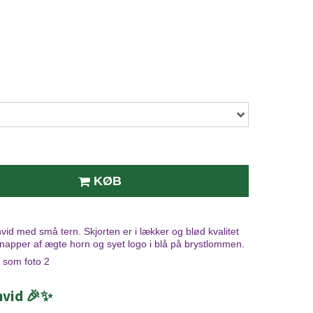
KØB
hvid med små tern. Skjorten er i lækker og blød kvalitet
pper af ægte horn og syet logo i blå på brystlommen.
som foto 2
 hvid 🎉✨