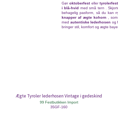
Gør
oktoberfest
eller
tyrolerfest
i
blå-hvid
med små tern
. Skjort
behagelig pasform, så du kan ny
knapper af ægte kohorn
, som g
med
autentiske lederhosen
og f
bringer stil, komfort og ægte bay
Ægte Tyroler lederhosen Vintage i gedeskind
99 Festbutikken Import
35GF-160