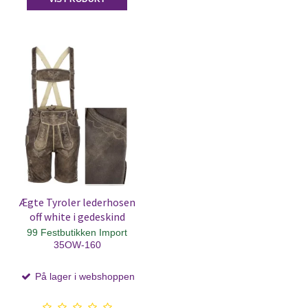
Ægte Tyroler lederhosen
off white i gedeskind
99 Festbutikken Import
35OW-160
På lager i webshoppen