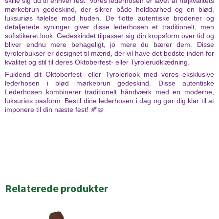
skille sig ud til enhver fest. Vores lederhosen er lavet af højkvalitets
mørkebrun gedeskind, der sikrer både holdbarhed og en blød,
luksuriøs følelse mod huden. De flotte autentiske broderier og
detaljerede syninger giver disse lederhosen et traditionelt, men
sofistikeret look. Gedeskindet tilpasser sig din kropsform over tid og
bliver endnu mere behageligt, jo mere du bærer dem. Disse
tyrolerbukser er designet til mænd, der vil have det bedste inden for
kvalitet og stil til deres Oktoberfest- eller Tyrolerudklædning.
Fuldend dit Oktoberfest- eller Tyrolerlook med vores eksklusive
lederhosen i blød mørkebrun gedeskind. Disse autentiske
Lederhosen kombinerer traditionelt håndværk med en moderne,
luksuriøs pasform. Bestil dine lederhosen i dag og gør dig klar til at
imponere til din næste fest! 🍂🥨
Relaterede produkter