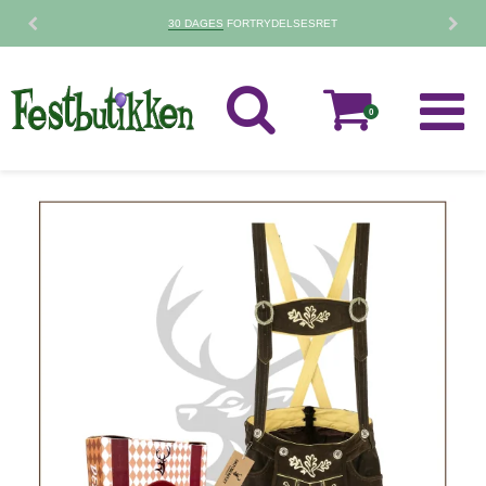
30 DAGES
FORTRYDELSESRET
0