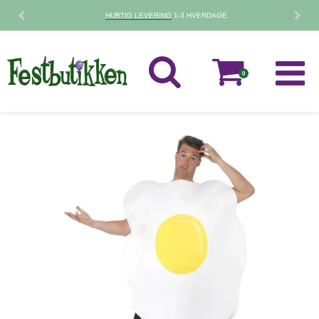
30 DAGES
FORTRYDELSESRET
0