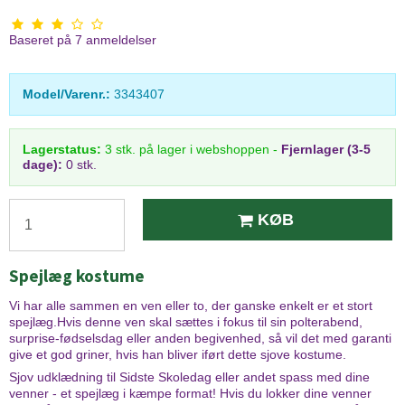
Baseret på
7
anmeldelser
Model/Varenr.:
3343407
Lagerstatus:
3
stk.
på lager i webshoppen
-
Fjernlager (3-5
dage):
0 stk.
KØB
Spejlæg kostume
Vi har alle sammen en ven eller to, der ganske enkelt er et stort
spejlæg.Hvis denne ven skal sættes i fokus til sin polterabend,
surprise-fødselsdag eller anden begivenhed, så vil det med garanti
give et god griner, hvis han bliver iført dette sjove kostume.
Sjov udklædning til Sidste Skoledag eller andet spass med dine
venner - et spejlæg i kæmpe format! Hvis du lokker dine venner