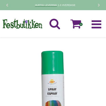
30 DAGES
FORTRYDELSESRET
0