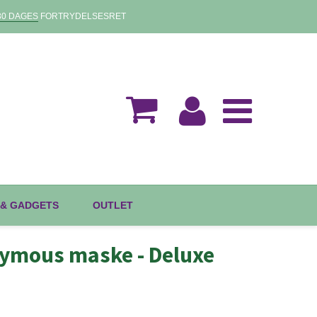
30 DAGES
FORTRYDELSESRET
 & GADGETS
OUTLET
ymous maske - Deluxe