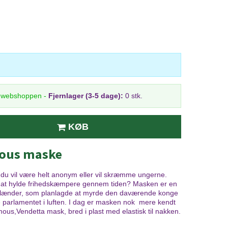
i webshoppen
-
Fjernlager (3-5 dage):
0 stk.
KØB
ous maske
år du vil være helt anonym eller vil skræmme ungerne.
 at hylde frihedskæmpere gennem tiden? Masken er en
glænder, som planlagde at myrde den daværende konge
parlamentet i luften. I dag er masken nok mere kendt
ous,Vendetta
mask,
bred
i
plast
med
elastisk til nakken.