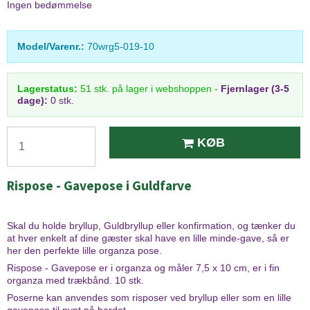
Ingen bedømmelse
Model/Varenr.:
70wrg5-019-10
Lagerstatus:
51
stk.
på lager i webshoppen
-
Fjernlager (3-5
dage):
0 stk.
KØB
Rispose - Gavepose i Guldfarve
Skal du holde bryllup, Guldbryllup eller konfirmation, og tænker du
at hver enkelt af dine gæster skal have en lille minde-gave, så er
her den perfekte lille organza pose.
Rispose - Gavepose er i organza og måler 7,5 x 10 cm, er i fin
organza med trækbånd. 10 stk.
Poserne kan anvendes som risposer ved bryllup eller som en lille