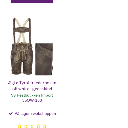
Ægte Tyroler lederhosen
off white i gedeskind
99 Festbutikken Import
35OW-160
På lager i webshoppen