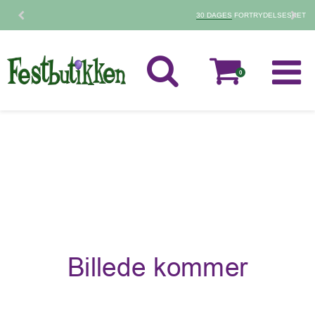
30 DAGES
FORTRYDELSESRET
0