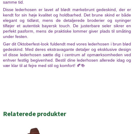
samme tid.
Disse lederhosen er lavet af blødt mørkebrunt gedeskind, der er
kendt for sin høje kvalitet og holdbarhed. Det brune skind er både
elegant og tidløst, mens de detaljerede broderier og syninger
tilføjer et autentisk bayersk touch. De justerbare seler sikrer en
perfekt pasform, mens de praktiske lommer giver plads til småting
under festen.
Gør dit Oktoberfest-look fuldendt med vores lederhosen i brun blød
gedeskind. Med deres ekstravagante detaljer og eksklusive design
vil disse lederhosen sætte dig i centrum af opmærksomheden ved
enhver festlig begivenhed. Bestil dine lederhosen allerede idag og
vær klar til at fejre med stil og komfort! 🍂🍻
Relaterede produkter