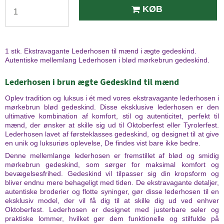
KØB
1 stk. Ekstravagante Lederhosen til mænd i ægte gedeskind.
Autentiske mellemlang Lederhosen i blød mørkebrun gedeskind.
Lederhosen i brun ægte Gedeskind til mænd
Oplev tradition og luksus i ét med vores ekstravagante lederhosen i
mørkebrun blød gedeskind. Disse eksklusive lederhosen er den
ultimative kombination af komfort, stil og autenticitet, perfekt til
mænd, der ønsker at skille sig ud til Oktoberfest eller Tyrolerfest.
Lederhosen lavet af førsteklasses gedeskind, og designet til at give
en unik og luksuriøs oplevelse, De findes vist bare ikke bedre.
Denne mellemlange lederhosen er fremstillet af blød og smidig
mørkebrun gedeskind, som sørger for maksimal komfort og
bevægelsesfrihed. Gedeskind vil tilpasser sig din kropsform og
bliver endnu mere behageligt med tiden. De ekstravagante detaljer,
autentiske broderier og flotte syninger, gør disse lederhosen til en
eksklusiv model, der vil få dig til at skille dig ud ved enhver
Oktoberfest. Lederhosen er designet med justerbare seler og
praktiske lommer, hvilket gør dem funktionelle og stilfulde på