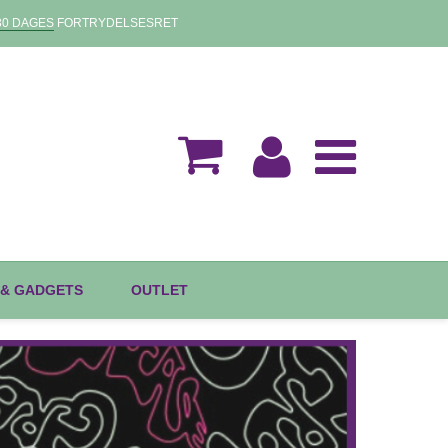
30 DAGES
FORTRYDELSESRET
 & GADGETS
OUTLET