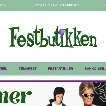
00,-
HURTIG LEVERING
1-3 HVERDAGE
WEEN
TEMAFEST
FESTARTIKLER
BANKO-SPIL