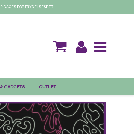
30 DAGES
FORTRYDELSESRET
 & GADGETS
OUTLET