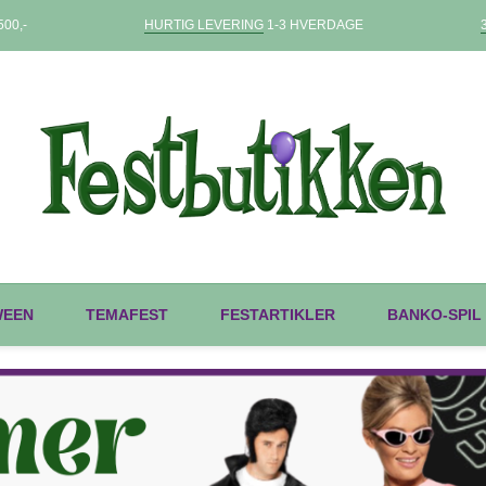
00,-
HURTIG LEVERING
1-3 HVERDAGE
WEEN
TEMAFEST
FESTARTIKLER
BANKO-SPIL