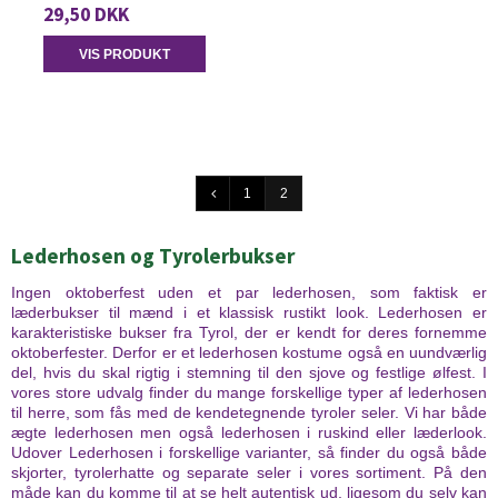
29,50 DKK
VIS PRODUKT
1
2
Lederhosen og Tyrolerbukser
Ingen oktoberfest uden et par lederhosen, som faktisk er
læderbukser til mænd i et klassisk rustikt look. Lederhosen er
karakteristiske bukser fra Tyrol, der er kendt for deres fornemme
oktoberfester. Derfor er et lederhosen kostume også en uundværlig
del, hvis du skal rigtig i stemning til den sjove og festlige ølfest. I
vores store udvalg finder du mange forskellige typer af lederhosen
til herre, som fås med de kendetegnende tyroler seler. Vi har både
ægte lederhosen men også lederhosen i ruskind eller læderlook.
Udover Lederhosen i forskellige varianter, så finder du også både
skjorter, tyrolerhatte og separate seler i vores sortiment. På den
måde kan du komme til at se helt autentisk ud, ligesom du selv kan