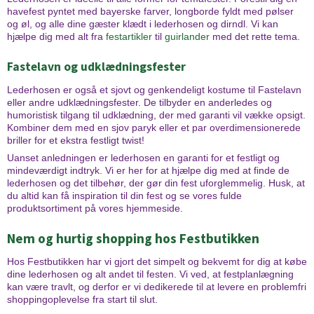
havefest pyntet med bayerske farver, longborde fyldt med pølser
og øl, og alle dine gæster klædt i lederhosen og dirndl. Vi kan
hjælpe dig med alt fra
festartikler
til
guirlander
med det rette tema.
Fastelavn og udklædningsfester
Lederhosen er også et sjovt og genkendeligt kostume til Fastelavn
eller andre udklædningsfester. De tilbyder en anderledes og
humoristisk tilgang til udklædning, der med garanti vil vække opsigt.
Kombiner dem med en sjov paryk eller et par overdimensionerede
briller for et ekstra festligt twist!
Uanset anledningen er lederhosen en garanti for et festligt og
mindeværdigt indtryk. Vi er her for at hjælpe dig med at finde de
lederhosen og det tilbehør, der gør din fest uforglemmelig. Husk, at
du altid kan få inspiration til din fest og se vores fulde
produktsortiment på vores hjemmeside.
Nem og hurtig shopping hos Festbutikken
Hos Festbutikken har vi gjort det simpelt og bekvemt for dig at købe
dine lederhosen og alt andet til festen. Vi ved, at festplanlægning
kan være travlt, og derfor er vi dedikerede til at levere en problemfri
shoppingoplevelse fra start til slut.