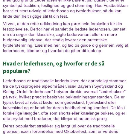
med god grund! Lederhosen er ikke bare et par bukser; de er et
symbol på tradition, festlighed og god stemning. Hos Festbutikken
har vi et stort udvalg af lederhosen og tyrolerbukser, så du kan
finde den helt rigtige stil til din fest.
Vi ved, at den rette udklædning kan gøre hele forskellen for din
festoplevelse. Derfor har vi samlet de bedste lederhosen, uanset
om du søger den klassiske, ægte lædervariant eller en mere
budgetvenlig udgave, der stadig leverer den autentiske
tyrolerstemning. Læs med her, og lad os guide dig gennem valg af
lederhosen, tilbehør og hvordan du pifter dit look op.
Hvad er lederhosen, og hvorfor er de så
populære?
Lederhosen er traditionelle læderbukser, der oprindeligt stammer
fra de tysksprogede alpeområder, især Bayern i Sydtyskland og
Østrig. Ordet "lederhosen" betyder direkte oversat "læderbukser"
på tysk, hvilket præcist beskriver beklædningsgenstanden. De er
typisk lavet af robust læder som gedeskind, hjorteskind eller
kalveskind og er kendt for deres holdbarhed og komfort. De fås i
forskellige længder, ofte som shorts eller knælange bukser, og er
ofte prydet med broderier, der tilføjer et autentisk præg.
Deres popularitet strækker sig langt ud over de traditionelle
grænser, især i forbindelse med Oktoberfest, som er verdens