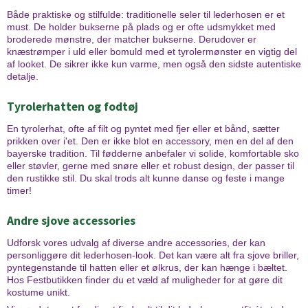
Både praktiske og stilfulde: traditionelle seler til lederhosen er et
must. De holder bukserne på plads og er ofte udsmykket med
broderede mønstre, der matcher bukserne. Derudover er
knæstrømper i uld eller bomuld med et tyrolermønster en vigtig del
af looket. De sikrer ikke kun varme, men også den sidste autentiske
detalje.
Tyrolerhatten og fodtøj
En tyrolerhat, ofte af filt og pyntet med fjer eller et bånd, sætter
prikken over i'et. Den er ikke blot en accessory, men en del af den
bayerske tradition. Til fødderne anbefaler vi solide, komfortable sko
eller støvler, gerne med snøre eller et robust design, der passer til
den rustikke stil. Du skal trods alt kunne danse og feste i mange
timer!
Andre sjove accessories
Udforsk vores udvalg af diverse andre accessories, der kan
personliggøre dit lederhosen-look. Det kan være alt fra sjove briller,
pyntegenstande til hatten eller et ølkrus, der kan hænge i bæltet.
Hos Festbutikken finder du et væld af muligheder for at gøre dit
kostume unikt.