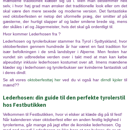
mændene traditionelt klæder sig ud i. Men man bestemmer helt
selv, i hvor høj grad man ønsker det traditionelle look eller om det
skal være den mere sexede og moderne version. Det fantastiske
ved oktoberfesten er netop det uformelle præg, der smitter af på
gæsterne, der hurtigt slapper af og lader smilene brede sig, mens
der skåles i øl og Jägermeister, hvis det skal gå ordentligt til.
Hvor kommer Lederhosen fra ?
Lederhosen og tyrolerbukser stammer fra Tyrol i Sydtyskland, hvor
oktoberfesten gennem hundrede år har været en fast tradition for
især befolkningen i de små landsbyer i Alperne. Men festen har
vundet sin udbredelse verden over i takt med at man kan købe
alpeudstyr inklusiv lederhosen kostumet over alt. Imens mændene
klæder sig i lederhosen og tyrolerbukser ser kvinderne fantastisk ud
i deres dindl.
Se alt vores
oktoberfesttøj her
ved du vi også har
dirndl kjoler
til
mænd??
Lederhosen: din guide til den perfekte tyrolerstil
hos Festbutikken
Velkommen til Festbutikken, hvor vi elsker at klæde dig på til fest!
Når kalenderen viser oktoberfest eller en anden festlig lejlighed i
tyrolertema, går mange på jagt efter de ikoniske lederhosen. Og