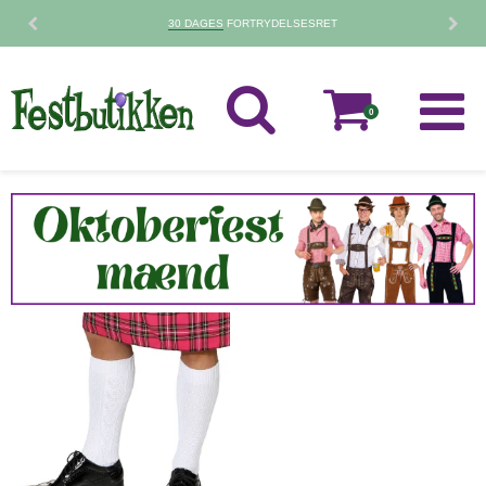
30 DAGES
FORTRYDELSESRET
0