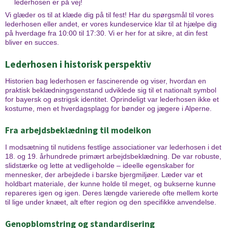
lederhosen er på vej!
Vi glæder os til at klæde dig på til fest! Har du spørgsmål til vores
lederhosen eller andet, er vores kundeservice klar til at hjælpe dig
på hverdage fra 10:00 til 17:30. Vi er her for at sikre, at din fest
bliver en succes.
Lederhosen i historisk perspektiv
Historien bag lederhosen er fascinerende og viser, hvordan en
praktisk beklædningsgenstand udviklede sig til et nationalt symbol
for bayersk og østrigsk identitet. Oprindeligt var lederhosen ikke et
kostume, men et hverdagsplagg for bønder og jægere i Alperne.
Fra arbejdsbeklædning til modeikon
I modsætning til nutidens festlige associationer var lederhosen i det
18. og 19. århundrede primært arbejdsbeklædning. De var robuste,
slidstærke og lette at vedligeholde – ideelle egenskaber for
mennesker, der arbejdede i barske bjergmiljøer. Læder var et
holdbart materiale, der kunne holde til meget, og bukserne kunne
repareres igen og igen. Deres længde varierede ofte mellem korte
til lige under knæet, alt efter region og den specifikke anvendelse.
Genopblomstring og standardisering