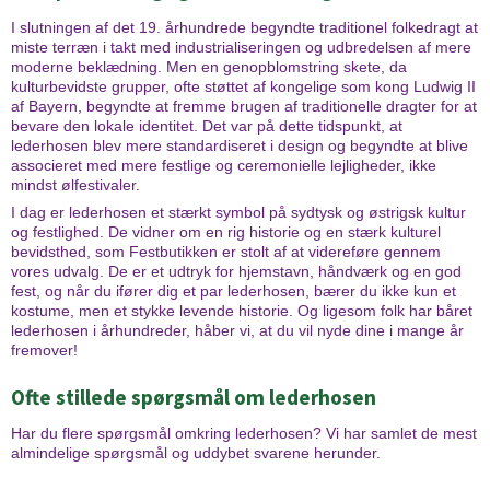
I slutningen af det 19. århundrede begyndte traditionel folkedragt at
miste terræn i takt med industrialiseringen og udbredelsen af mere
moderne beklædning. Men en genopblomstring skete, da
kulturbevidste grupper, ofte støttet af kongelige som kong Ludwig II
af Bayern, begyndte at fremme brugen af traditionelle dragter for at
bevare den lokale identitet. Det var på dette tidspunkt, at
lederhosen blev mere standardiseret i design og begyndte at blive
associeret med mere festlige og ceremonielle lejligheder, ikke
mindst ølfestivaler.
I dag er lederhosen et stærkt symbol på sydtysk og østrigsk kultur
og festlighed. De vidner om en rig historie og en stærk kulturel
bevidsthed, som Festbutikken er stolt af at videreføre gennem
vores udvalg. De er et udtryk for hjemstavn, håndværk og en god
fest, og når du ifører dig et par lederhosen, bærer du ikke kun et
kostume, men et stykke levende historie. Og ligesom folk har båret
lederhosen i århundreder, håber vi, at du vil nyde dine i mange år
fremover!
Ofte stillede spørgsmål om lederhosen
Har du flere spørgsmål omkring lederhosen? Vi har samlet de mest
almindelige spørgsmål og uddybet svarene herunder.