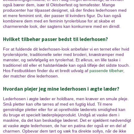
også bærer dem, især til Oktoberfest og temafester. Mange
producenter har tilpasset designet, så der findes lederhosen med
et mere feminint snit, der passer til kvinders figur. Du kan også
kombinere dem med en feminin tyrolerbluse for at skabe et
charmerende look, der sagtens kan konkurrere med en dirndl.
Hvilket tilbehør passer bedst til lederhosen?
For at fuldende dit lederhosen-look anbefaler vi en ternet eller hvid
tyrolerskjorte, traditionelle seler med broderi, knæstrømper med
mønster, og selvfølgelig en tyrolerhat. Et ølkrus, en lille taske i
traditionel stil eller et halstørklæde kan også tilføje det sidste touch.
Hos Festbutikken finder du et bredt udvalg af
passende tilbehør
,
der matcher dine lederhosen.
Hvordan plejer jeg mine lederhosen i ægte læder?
Lederhosen i ægte læder er holdbare, men kræver en smule pleje.
Små pletter kan ofte tørres af med en fugtig klud. Til mere
genstridige pletter eller for at opretholde læderets smidighed kan
du bruge et specielt læderplejeprodukt. Undgå at vaske dem i
maskine, da det kan beskadige læderet. Det er sjældent nødvendigt
at vaske ægte lederhosen, de har en patina der også er en del af
charmen. Opbevar dem tørt og væk fra direkte sollys, når de ikke