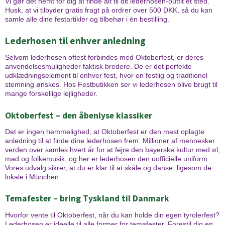
Vi gør det nemt for dig at finde alt til dit lederhosen-outfit ét sted.
Husk, at vi tilbyder gratis fragt på ordrer over 500 DKK, så du kan
samle alle dine festartikler og tilbehør i én bestilling.
Lederhosen til enhver anledning
Selvom lederhosen oftest forbindes med Oktoberfest, er deres
anvendelsesmuligheder faktisk bredere. De er det perfekte
udklædningselement til enhver fest, hvor en festlig og traditionel
stemning ønskes. Hos Festbutikken ser vi lederhosen blive brugt til
mange forskellige lejligheder.
Oktoberfest – den åbenlyse klassiker
Det er ingen hemmelighed, at Oktoberfest er den mest oplagte
anledning til at finde dine lederhosen frem. Millioner af mennesker
verden over samles hvert år for at fejre den bayerske kultur med øl,
mad og folkemusik, og her er lederhosen den uofficielle uniform.
Vores udvalg sikrer, at du er klar til at skåle og danse, ligesom de
lokale i München.
Temafester – bring Tyskland til Danmark
Hvorfor vente til Oktoberfest, når du kan holde din egen tyrolerfest?
Lederhosen er ideelle til alle former for temafester. Forestil dig en