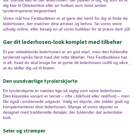
stil. Uanset køn er der lederhosen, der passer til dig, og som vil få
dig klar til Oktoberfest eller en hvilken som helst anden
tyrolerinspireret begivenhed.
Vores mål hos Festbutikken er at gøre det nemt for dig at finde de
lederhosen, der matcher dine ønsker og behov. Se vores store
udvalg online, eller besøg en af vores butikker for at prøve dem på!
Gør dit lederhosen-look komplet med tilbehør
Et par velsiddende lederhosen er en god start, men den fuldendte
tyrolerstil opnås først med det rette tilbehør. Hos Festbutikken har
vi alt, hvad du skal bruge for at pynte dit lederhosen-outfit og sikre,
at du skiller dig ud til festen.
Den uundværlige tyrolerskjorte
En tyrolerskjorte er næsten lige så vigtig som selve lederhosen.
Den klassiske variant er ternet – ofte i blå/hvid eller rød/hvid – men
fås også i ensfarvede udgaver. Vælg en skjorte, der sidder godt og
komplementerer dine lederhosen. Mange af vores skjorter er
designet med traditionelle detaljer, der fuldender det autentiske
look.
Seler og strømper