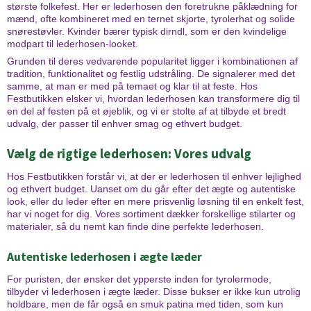
største folkefest. Her er lederhosen den foretrukne påklædning for
mænd, ofte kombineret med en ternet skjorte, tyrolerhat og solide
snørestøvler. Kvinder bærer typisk dirndl, som er den kvindelige
modpart til lederhosen-looket.
Grunden til deres vedvarende popularitet ligger i kombinationen af
tradition, funktionalitet og festlig udstråling. De signalerer med det
samme, at man er med på temaet og klar til at feste. Hos
Festbutikken elsker vi, hvordan lederhosen kan transformere dig til
en del af festen på et øjeblik, og vi er stolte af at tilbyde et bredt
udvalg, der passer til enhver smag og ethvert budget.
Vælg de rigtige lederhosen: Vores udvalg
Hos Festbutikken forstår vi, at der er lederhosen til enhver lejlighed
og ethvert budget. Uanset om du går efter det ægte og autentiske
look, eller du leder efter en mere prisvenlig løsning til en enkelt fest,
har vi noget for dig. Vores sortiment dækker forskellige stilarter og
materialer, så du nemt kan finde dine perfekte lederhosen.
Autentiske lederhosen i ægte læder
For puristen, der ønsker det ypperste inden for tyrolermode,
tilbyder vi lederhosen i ægte læder. Disse bukser er ikke kun utrolig
holdbare, men de får også en smuk patina med tiden, som kun