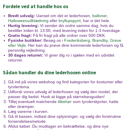
Fordele ved at handle hos os
Bredt udvalg:
Uanset om det er lederhosen,
balloner
,
Halloweenudklædning
eller
bryllupspynt
, har vi det hele.
Hurtig levering:
Vi sender din ordre samme dag, hvis du
bestiller inden kl. 13:00, med levering inden for 1-3 hverdage.
Gratis fragt:
Få fri fragt på alle ordrer over 500 DKK.
Fysiske butikker:
Besøg os i
Frederiksberg, Brøndby, Greve
eller Vejle
. Her kan du prøve dine kommende lederhosen og få
personlig vejledning.
30 dages returret:
Vi giver dig ro i sjælen med en udvidet
returret.
Sådan handler du dine lederhosen online
Gå ind på vores webshop og find kategorien for kostumer eller
tyrolertema.
Udforsk vores udvalg af lederhosen og vælg den model, der
passer dig bedst. Husk at kigge på størrelsesguiden!
Tilføj eventuelt matchende
tilbehør
som tyrolerskjorter, hatte
eller strømper.
Læg varerne i kurven.
Gå til kassen, indtast dine oplysninger, og vælg din foretrukne
forsendelsesmetode.
Afslut købet. Du modtager en bekræftelse, og dine nye