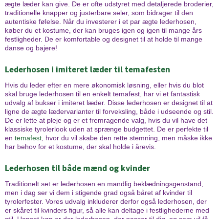
ægte læder kan give. De er ofte udstyret med detaljerede broderier,
traditionelle knapper og justerbare seler, som bidrager til den
autentiske følelse. Når du investerer i et par ægte lederhosen,
køber du et kostume, der kan bruges igen og igen til mange års
festligheder. De er komfortable og designet til at holde til mange
danse og bajere!
Lederhosen i imiteret læder til temafesten
Hvis du leder efter en mere økonomisk løsning, eller hvis du blot
skal bruge lederhosen til en enkelt temafest, har vi et fantastisk
udvalg af bukser i imiteret læder. Disse lederhosen er designet til at
ligne de ægte lædervarianter til forveksling, både i udseende og stil.
De er lette at pleje og er et fremragende valg, hvis du vil have det
klassiske tyrolerlook uden at sprænge budgettet. De er perfekte til
en
temafest
, hvor du vil skabe den rette stemning, men måske ikke
har behov for et kostume, der skal holde i årevis.
Lederhosen til både mænd og kvinder
Traditionelt set er lederhosen en mandlig beklædningsgenstand,
men i dag ser vi dem i stigende grad også båret af kvinder til
tyrolerfester. Vores udvalg inkluderer derfor også lederhosen, der
er skåret til kvinders figur, så alle kan deltage i festlighederne med