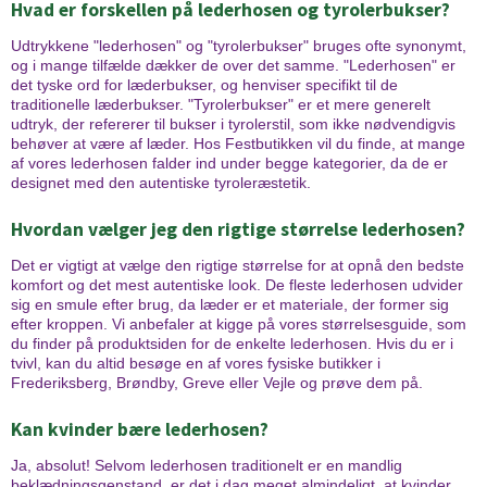
Hvad er forskellen på lederhosen og tyrolerbukser?
Udtrykkene "lederhosen" og "tyrolerbukser" bruges ofte synonymt,
og i mange tilfælde dækker de over det samme. "Lederhosen" er
det tyske ord for læderbukser, og henviser specifikt til de
traditionelle læderbukser. "Tyrolerbukser" er et mere generelt
udtryk, der refererer til bukser i tyrolerstil, som ikke nødvendigvis
behøver at være af læder. Hos Festbutikken vil du finde, at mange
af vores lederhosen falder ind under begge kategorier, da de er
designet med den autentiske tyroleræstetik.
Hvordan vælger jeg den rigtige størrelse lederhosen?
Det er vigtigt at vælge den rigtige størrelse for at opnå den bedste
komfort og det mest autentiske look. De fleste lederhosen udvider
sig en smule efter brug, da læder er et materiale, der former sig
efter kroppen. Vi anbefaler at kigge på vores størrelsesguide, som
du finder på produktsiden for de enkelte lederhosen. Hvis du er i
tvivl, kan du altid besøge en af vores fysiske butikker i
Frederiksberg, Brøndby, Greve eller Vejle og prøve dem på.
Kan kvinder bære lederhosen?
Ja, absolut! Selvom lederhosen traditionelt er en mandlig
beklædningsgenstand, er det i dag meget almindeligt, at kvinder