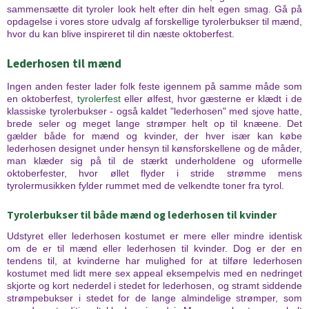
sammensætte dit tyroler look helt efter din helt egen smag. Gå på
opdagelse i vores store udvalg af forskellige tyrolerbukser til mænd,
hvor du kan blive inspireret til din næste oktoberfest.
Lederhosen til mænd
Ingen anden fester lader folk feste igennem på samme måde som
en oktoberfest,
tyrolerfest
eller ølfest, hvor gæsterne er klædt i de
klassiske tyrolerbukser - også kaldet "lederhosen" med sjove hatte,
brede seler og meget lange strømper helt op til knæene. Det
gælder både for mænd og kvinder, der hver især kan købe
lederhosen designet under hensyn til kønsforskellene og de måder,
man klæder sig på til de stærkt underholdene og uformelle
oktoberfester, hvor øllet flyder i stride strømme mens
tyrolermusikken fylder rummet med de velkendte toner fra tyrol.
Tyrolerbukser til både mænd og lederhosen til kvinder
Udstyret eller lederhosen kostumet er mere eller mindre identisk
om de er til mænd eller lederhosen til kvinder. Dog er der en
tendens til, at kvinderne har mulighed for at tilføre lederhosen
kostumet med lidt mere sex appeal eksempelvis med en nedringet
skjorte og kort nederdel i stedet for lederhosen, og stramt siddende
strømpebukser i stedet for de lange almindelige strømper, som